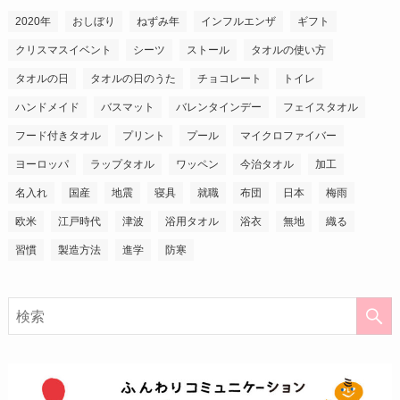
2020年
おしぼり
ねずみ年
インフルエンザ
ギフト
クリスマスイベント
シーツ
ストール
タオルの使い方
タオルの日
タオルの日のうた
チョコレート
トイレ
ハンドメイド
バスマット
バレンタインデー
フェイスタオル
フード付きタオル
プリント
プール
マイクロファイバー
ヨーロッパ
ラップタオル
ワッペン
今治タオル
加工
名入れ
国産
地震
寝具
就職
布団
日本
梅雨
欧米
江戸時代
津波
浴用タオル
浴衣
無地
織る
習慣
製造方法
進学
防寒