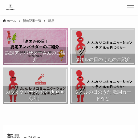
ホーム
新着記事一覧
新品
認定アンバサダーさんのご紹
介
タオルの日のうたのご紹介
カラオケバージョン（kazoo
タオルの日のうた 歌詞カー
あり）
ドなど
新品
– tag –