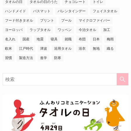
タオルの日
タオルの日のうた
チョコレート
トイレ
ハンドメイド
バスマット
バレンタインデー
フェイスタオル
フード付きタオル
プリント
プール
マイクロファイバー
ヨーロッパ
ラップタオル
ワッペン
今治タオル
加工
名入れ
国産
地震
寝具
就職
布団
日本
梅雨
欧米
江戸時代
津波
浴用タオル
浴衣
無地
織る
習慣
製造方法
進学
防寒