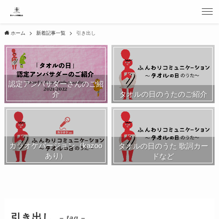
ホーム
新着記事一覧
引き出し
認定アンバサダーさんのご紹
介
タオルの日のうたのご紹介
カラオケバージョン（kazoo
タオルの日のうた 歌詞カー
あり）
ドなど
引き出し
– tag –