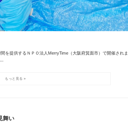
間を提供するＮＰＯ法人MerryTime（大阪府箕面市）で開催され
.
見舞い