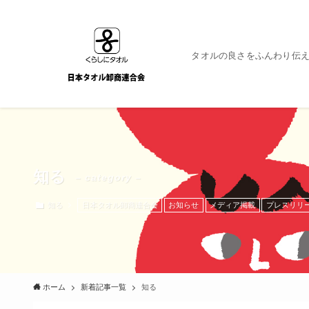
タオルの良さをふんわり伝え
知る
– category –
知る
日本タオル卸商連合会
お知らせ
メディア掲載
プレスリリ
ホーム
新着記事一覧
知る