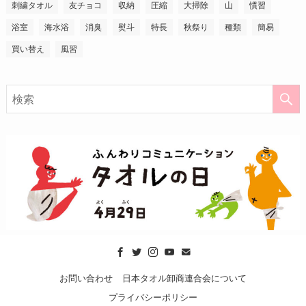
刺繍タオル
友チョコ
収納
圧縮
大掃除
山
慣習
浴室
海水浴
消臭
熨斗
特長
秋祭り
種類
簡易
買い替え
風習
お問い合わせ
日本タオル卸商連合会について
プライバシーポリシー