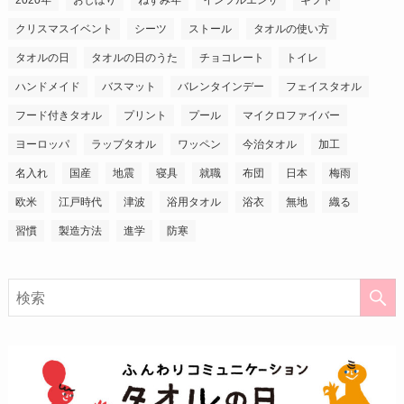
2020年
おしぼり
ねずみ年
インフルエンザ
ギフト
クリスマスイベント
シーツ
ストール
タオルの使い方
タオルの日
タオルの日のうた
チョコレート
トイレ
ハンドメイド
バスマット
バレンタインデー
フェイスタオル
フード付きタオル
プリント
プール
マイクロファイバー
ヨーロッパ
ラップタオル
ワッペン
今治タオル
加工
名入れ
国産
地震
寝具
就職
布団
日本
梅雨
欧米
江戸時代
津波
浴用タオル
浴衣
無地
織る
習慣
製造方法
進学
防寒