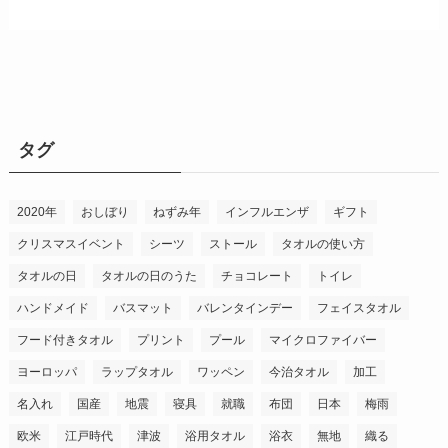
タグ
2020年
おしぼり
ねずみ年
インフルエンザ
ギフト
クリスマスイベント
シーツ
ストール
タオルの使い方
タオルの日
タオルの日のうた
チョコレート
トイレ
ハンドメイド
バスマット
バレンタインデー
フェイスタオル
フード付きタオル
プリント
プール
マイクロファイバー
ヨーロッパ
ラップタオル
ワッペン
今治タオル
加工
名入れ
国産
地震
寝具
就職
布団
日本
梅雨
欧米
江戸時代
津波
浴用タオル
浴衣
無地
織る