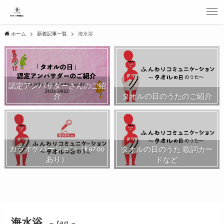
ホーム
新着記事一覧
海水浴
認定アンバサダーさんのご紹
介
タオルの日のうたのご紹介
カラオケバージョン（kazoo
タオルの日のうた 歌詞カー
あり）
ドなど
海水浴
– tag –