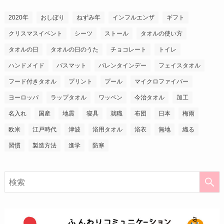
2020年
おしぼり
ねずみ年
インフルエンザ
ギフト
クリスマスイベント
シーツ
ストール
タオルの使い方
タオルの日
タオルの日のうた
チョコレート
トイレ
ハンドメイド
バスマット
バレンタインデー
フェイスタオル
フード付きタオル
プリント
プール
マイクロファイバー
ヨーロッパ
ラップタオル
ワッペン
今治タオル
加工
名入れ
国産
地震
寝具
就職
布団
日本
梅雨
欧米
江戸時代
津波
浴用タオル
浴衣
無地
織る
習慣
製造方法
進学
防寒