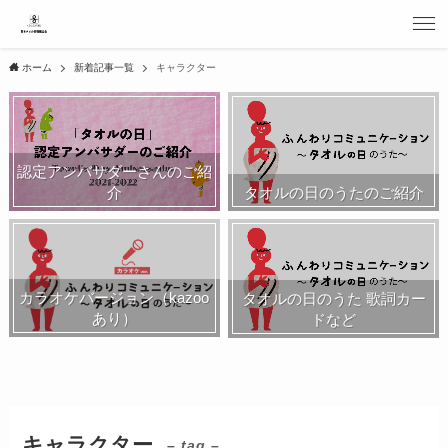
ホーム
新着記事一覧
キャラクター
認定アンバサダーさんのご紹
介
タオルの日のうたのご紹介
カラオケバージョン（kazoo
タオルの日のうた 歌詞カー
あり）
ドなど
キャラクター
– tag –